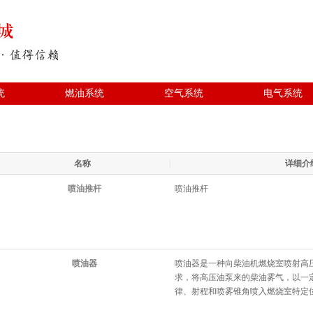
统
燃油系统
空气系统
电气系统
名称
|
详细介
喷油推杆
喷油推杆
喷油器
喷油器是一种向柴油机燃烧室喷射高
求，将高压油泵来的柴油雾气，以一
律、射程和喷雾锥角喷入燃烧室特定