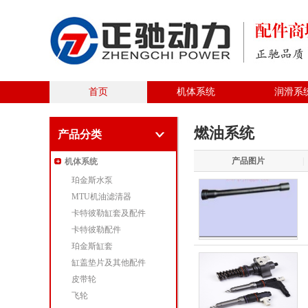
首页
机体系统
润滑系
燃油系统
产品分类
产品图片
|
机体系统
珀金斯水泵
MTU机油滤清器
卡特彼勒缸套及配件
卡特彼勒配件
珀金斯缸套
缸盖垫片及其他配件
皮带轮
飞轮