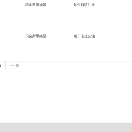
珀金斯喷油器
珀金斯喷油器
珀金斯手摇泵
用于吸送柴油
2
下一页