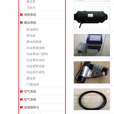
液压泵
飞轮壳
润滑系统
燃油系统
喷油推杆
喷油器
燃油加热器
珀金斯柴油格
珀金斯油门锁制
珀金斯后油封
珀金斯喷油器
珀金斯手摇泵
燃油管
PT燃油泵
空气系统
电气系统
连接轴部分