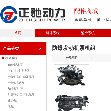
首页
机体系统
润滑系统
防爆发动机泵机组
产品分类
产品图片
|
机体系统
珀金斯水泵
MTU机油滤清器
卡特彼勒缸套及配件
卡特彼勒配件
珀金斯缸套
缸盖垫片及其他配件
皮带轮
飞轮