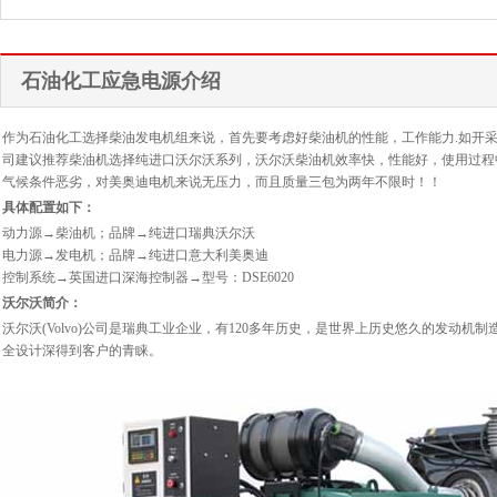
嘉善县城乡天然气有限责任公...
江西省第一建筑有限责任公司...
淮安东大化工有限公司在我公...
山西省太谷荣新建筑工程有限...
和县绿源油脂有限公司在我公...
四川会东大梁矿业有限公司在...
石油化工应急电源介绍
武夷建达混凝土有限公司在我...
常熟市常吉化工有限公司在我...
安吉县藏龙生态旅游发展有限...
作为石油化工选择柴油发电机组来说，首先要考虑好柴油机的性能，工作能力.如开
司建议推荐柴油机选择纯进口沃尔沃系列，沃尔沃柴油机效率快，性能好，使用过程
安徽天成建设有限公司在我公...
气候条件恶劣，对美奥迪电机来说无压力，而且质量三包为两年不限时！！
安徽省池州市金森矿业有限公...
具体配置如下：
动力源→柴油机；品牌→纯进口瑞典沃尔沃
电力源→发电机；品牌→纯进口意大利美奥迪
控制系统→英国进口深海控制器→型号：DSE6020
沃尔沃简介：
沃尔沃(Volvo)公司是瑞典工业企业，有120多年历史，是世界上历史悠久的发动
全设计深得到客户的青睐。