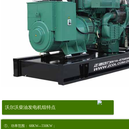
沃尔沃柴油发电机组特点
①、功率范围： 68KW---550KW；