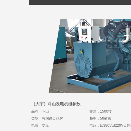
（大宇）斗山发电机组参数
品牌：斗山
转速：1500转
类型：韩国进口品牌
频率：50赫兹
电流：交流
电压：
☑380V☑220V
☑其