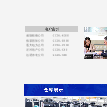
·艾德电气公司
·ZCDL-C100
·海军扫雷船大队
·ZCDL-C500
·日之升公司
·ZCDL-C150
·万寿建筑公司
·ZCDL-C33
·新力量电子公司
·ZCDL-S220
·威隆船舶公司
·ZCDL-K200
客户案例
·德霖国际公司
·ZCDL-D500
·通力电力公司
·ZCDL-C220
·宏祥地产公司
·ZCDL-C80
·运通涂装公司
·ZCDL-S60
·亿特机械公司
·ZCDL-S280
·蒙都羊业公司
·CZDL-S200
·宏昌置业集团
·ZCDL-J1320
·天康禾田公司
·ZCDL-C300
·鸿达贸易公司
·ZCDL-V200
·天健机电公司
·ZCDL-X750
·南京田先生
·ZCDL-S120
·奥油实业公司
·ZCDL-K500
·盛泰化学公司
·ZCDL-C500
·京洲水产公司
·ZCDL-C100
·华鑫化工公司
·ZCDL-K280
·飞达钢业公司
·ZCDL-W120