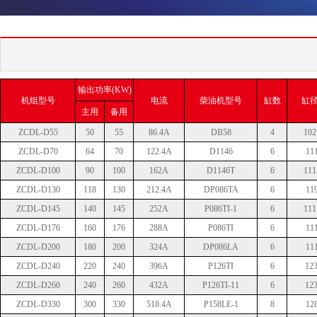
斗山发电机热
输出功率(KW)
机组型号
电流
柴油机型号
缸数
缸径
主用
备用
ZCDL-D55
50
55
86.4A
DB58
4
102
ZCDL-D70
64
70
122.4A
D1146
6
11
ZCDL-D100
90
100
162A
D1146T
6
111
ZCDL-D130
118
130
212.4A
DP086TA
6
11
ZCDL-D145
140
145
252A
P086TI-1
6
111
ZCDL-D176
160
176
288A
P086TI
6
11
ZCDL-D200
180
200
324A
DP086LA
6
11
ZCDL-D240
220
240
396A
P126TI
6
123
ZCDL-D260
240
260
432A
P126TI-11
6
123
ZCDL-D330
300
330
518.4A
P158LE-1
8
12