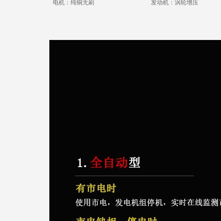
电机：纯铜无刷
发动机：涡轮增压