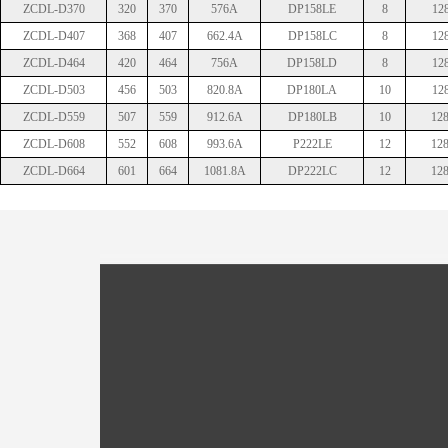
ZCDL-D370
320
370
576A
DP158LE
8
12
ZCDL-D407
368
407
662.4A
DP158LC
8
12
ZCDL-D464
420
464
756A
DP158LD
8
12
ZCDL-D503
456
503
820.8A
DP180LA
10
12
ZCDL-D559
507
559
912.6A
DP180LB
10
128
ZCDL-D608
552
608
993.6A
P222LE
12
128
ZCDL-D664
601
664
1081.8A
DP222LC
12
128