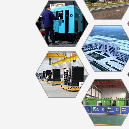
·同德铝业公司
·ZCDL-J880S
·文昌地产公司
·ZCDL-Y250S
·东润机电公司
·ZCDL-C800
·恒强化工公司
·ZCDL-C88S
·中富置业公司
·ZCDL-S220
·宝德建筑公司
·ZCDL-C1000
·华瑞晟新公司
·ZCDL-S280
·中博新公司
·ZCDL-C280
·开普医疗公司
·ZCDL-S350
·巨霸机电公司
·ZCDL-C1500
·德森国际公司
·ZCDL-C50S
·博盛源科贸公司
·ZCDL-C120
·洪宇建公司
·ZCDL-C520S
·利器金刚石公司
·ZCDL-C50S