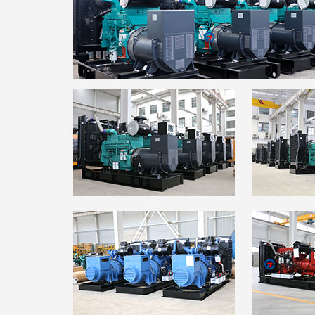
·东大化工公司
·ZCDL-S220
·吴通树脂公司
·ZCDL-K220
·华鑫化工公司
·ZCDL-K330
·正龙金矿公司
·ZCDL-C220
·百斯特公司
·ZCDL-C100
·天富热电公司
·ZCDL-H550S