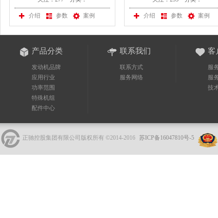
司采购一台斗山发电机组
在我公司采购一台斗山发
组
介绍
参数
案例
介绍
参数
案例
产品分类
联系我们
客
发动机品牌
联系方式
服
应用行业
服务网络
服
功率范围
技
特殊机组
配件中心
正驰控股集团有限公司版权所有 ©2014-2016
苏ICP备16047810号-5