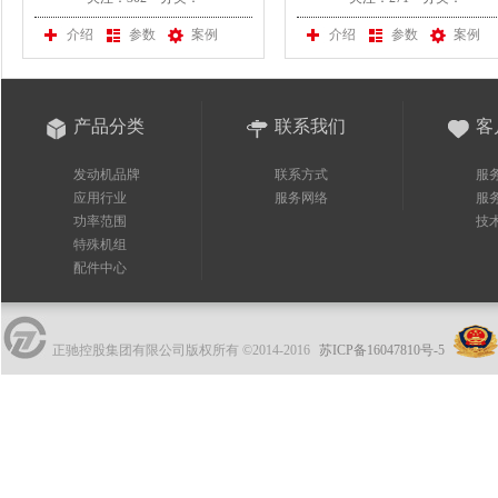
司采购一台上柴股份发电机组
司采购一台上柴股份发电
介绍
参数
案例
介绍
参数
案例
产品分类
联系我们
客
发动机品牌
联系方式
服
应用行业
服务网络
服
功率范围
技
特殊机组
配件中心
正驰控股集团有限公司版权所有 ©2014-2016
苏ICP备16047810号-5