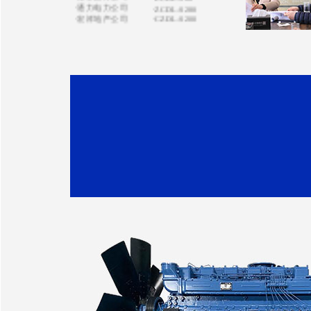
·ZCDL-J1320
·运通涂装公司
·ZCDL-C300
·亿特机械公司
·ZCDL-V200
·蒙都羊业公司
·ZCDL-X750
·宏昌置业集团
·ZCDL-S120
·天康禾田公司
·ZCDL-K500
·鸿达贸易公司
·ZCDL-C500
·天健机电公司
·ZCDL-C100
·ZCDL-K280
·南京田先生
·ZCDL-W120
·奥油实业公司
·ZCDL-S220
·盛泰化学公司
·ZCDL-K220
·京洲水产公司
·ZCDL-K330
·华鑫化工公司
·ZCDL-C220
·飞达钢业公司
·ZCDL-C100
·东大化工公司
·ZCDL-H550S
·吴通树脂公司
·华鑫化工公司
·正龙金矿公司
·百斯特公司
·天富热电公司