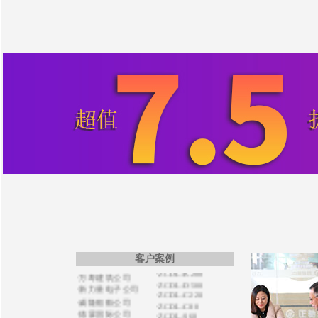
·ZCDL-J880S
·同德铝业公司
·ZCDL-Y250S
·文昌地产公司
·ZCDL-C800
·东润机电公司
·ZCDL-C88S
·恒强化工公司
·ZCDL-S220
·中富置业公司
·ZCDL-C1000
·宝德建筑公司
·ZCDL-S280
·华瑞晟新公司
·ZCDL-C280
·中博新公司
·ZCDL-S350
·ZCDL-C1500
·开普医疗公司
·ZCDL-C50S
·巨霸机电公司
·ZCDL-C120
·德森国际公司
·ZCDL-C520S
·博盛源科贸公司
·ZCDL-C50S
·洪宇建公司
·ZCDL-C100
·利器金刚石公司
·ZCDL-C500
·艾德电气公司
·ZCDL-C150
·ZCDL-C33
·海军扫雷船大队
·ZCDL-S220
·日之升公司
·ZCDL-K200
·万寿建筑公司
客户案例
·ZCDL-D500
·新力量电子公司
·ZCDL-C220
·威隆船舶公司
·ZCDL-C80
·德霖国际公司
·ZCDL-S60
·通力电力公司
·ZCDL-S280
·宏祥地产公司
·CZDL-S200