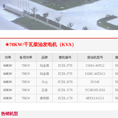
1
2
★70KW/千瓦柴油发电机（KVA）
功率
备用功率
品牌
整机编号
柴油机型号
64KW
70KW
珀金斯
ZCDL-P70
1104A-44TG2
5
64KW
70KW
珀金斯
ZCDL-P70
1104C-44TAG1
5
64KW
70KW
斗山
ZCDL-D70
D1146
5
65KW
70KW
玉柴
ZCDL-Y70
YC4D105-D34
5
65KW
70KW
康明斯
ZCDL-C70
4BTA3.9-G11
5
热销机型