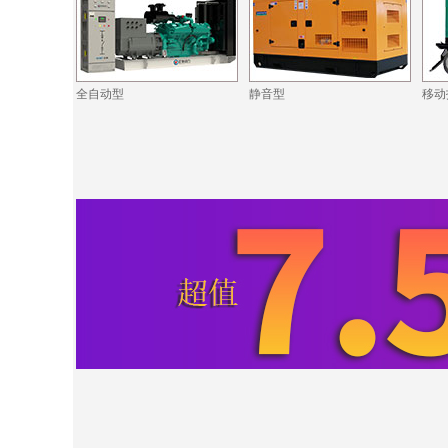
全自动型
静音型
移动
·ZCDL-J880S
·同德铝业公司
·ZCDL-Y250S
·文昌地产公司
·ZCDL-C800
·东润机电公司
·ZCDL-C88S
·恒强化工公司
·ZCDL-S220
·中富置业公司
·ZCDL-C1000
·宝德建筑公司
·ZCDL-S280
·华瑞晟新公司
·ZCDL-C280
·中博新公司
·ZCDL-S350
·ZCDL-C1500
·开普医疗公司
·ZCDL-C50S
·巨霸机电公司
·ZCDL-C120
·德森国际公司
·ZCDL-C520S
·博盛源科贸公司
·ZCDL-C50S
·洪宇建公司
·ZCDL-C100
·利器金刚石公司
·ZCDL-C500