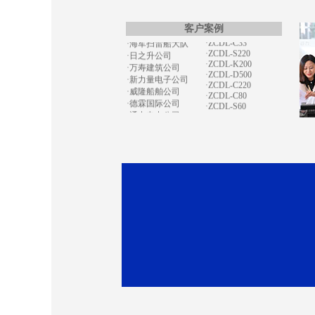
·艾德电气公司
·ZCDL-C150
·ZCDL-C33
·海军扫雷船大队
·ZCDL-S220
客户案例
·日之升公司
·ZCDL-K200
·万寿建筑公司
·ZCDL-D500
·新力量电子公司
·ZCDL-C220
·威隆船舶公司
·ZCDL-C80
·德霖国际公司
·ZCDL-S60
·通力电力公司
·ZCDL-S280
·宏祥地产公司
·CZDL-S200
·ZCDL-J1320
·运通涂装公司
·ZCDL-C300
·亿特机械公司
·ZCDL-V200
·蒙都羊业公司
·ZCDL-X750
·宏昌置业集团
·ZCDL-S120
·天康禾田公司
·ZCDL-K500
·鸿达贸易公司
·ZCDL-C500
·天健机电公司
·ZCDL-C100
·ZCDL-K280
·南京田先生
·ZCDL-W120
·奥油实业公司
·ZCDL-S220
·盛泰化学公司
·ZCDL-K220
·京洲水产公司
·ZCDL-K330
·华鑫化工公司
·ZCDL-C220
·飞达钢业公司
·ZCDL-C100
·东大化工公司
·ZCDL-H550S
·吴通树脂公司
·华鑫化工公司
·正龙金矿公司