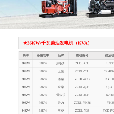
★36KW/千瓦柴油发电机（KVA）
功率
备用功率
品牌
整机编号
柴油
30KW
33KW
康明斯
ZCDL-C33
4BT3.
30KW
33KW
玉柴
ZCDL-Y33
YC4D6
30KW
33KW
潍柴
ZCDL-W33
K4100
30KW
33KW
全柴
ZCDL-Q33
QC41
30KW
33KW
道依茨
ZCDL-H33
D226
29KW
36KW
云内
ZCDL-YN36
YN3
34KW
38KW
玉柴
ZCDL-Y38
YCD4V2