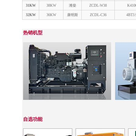
31KW
38KW
潍柴
ZCDL-W38
K410
32KW
36KW
康明斯
ZCDL-C36
4BT3.
热销机型
自选功能