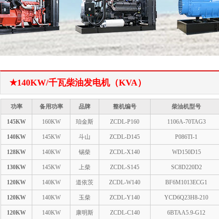
1
2
★140KW/千瓦柴油发电机（KVA）
功率
备用功率
品牌
整机编号
柴油机型号
145KW
160KW
珀金斯
ZCDL-P160
1106A-70TAG3
140KW
145KW
斗山
ZCDL-D145
P086TI-1
128KW
140KW
锡柴
ZCDL-X140
WD150D15
130KW
145KW
上柴
ZCDL-S145
SC8D220D2
120KW
140KW
道依茨
ZCDL-W140
BF6M1013ECG1
120KW
140KW
玉柴
ZCDL-Y140
YCD6Q23H8-210
120KW
140KW
康明斯
ZCDL-C140
6BTAA5.9-G12