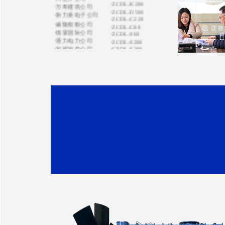
·新力量电子公司
·ZCDL-C220
·威隆船舶公司
·ZCDL-C80
·德霖国际公司
·ZCDL-S60
·通力电力公司
·ZCDL-S280
·宏祥地产公司
·CZDL-S200
·ZCDL-J1320
·运通涂装公司
·ZCDL-C300
·亿特机械公司
·ZCDL-V200
·蒙都羊业公司
·ZCDL-X750
·宏昌置业集团
·ZCDL-S120
·天康禾田公司
·ZCDL-K500
·鸿达贸易公司
·ZCDL-C500
·天健机电公司
·ZCDL-C100
·ZCDL-K280
·南京田先生
·ZCDL-W120
·奥油实业公司
·ZCDL-S220
·盛泰化学公司
·ZCDL-K220
·京洲水产公司
·ZCDL-K330
·华鑫化工公司
·ZCDL-C220
·飞达钢业公司
·ZCDL-C100
·东大化工公司
·ZCDL-H550S
·吴通树脂公司
·华鑫化工公司
·正龙金矿公司
·百斯特公司
·天富热电公司