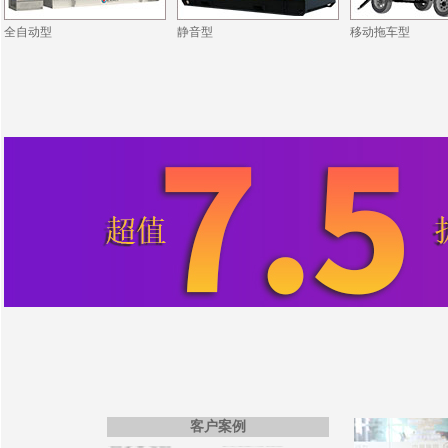
全自动型
静音型
移动拖车型
·ZCDL-J880S
·同德铝业公司
·ZCDL-Y250S
·文昌地产公司
·ZCDL-C800
·东润机电公司
·ZCDL-C88S
·恒强化工公司
·ZCDL-S220
·中富置业公司
·ZCDL-C1000
·宝德建筑公司
·ZCDL-S280
·华瑞晟新公司
·ZCDL-C280
·中博新公司
·ZCDL-S350
·ZCDL-C1500
·开普医疗公司
·ZCDL-C50S
·巨霸机电公司
·ZCDL-C120
·德森国际公司
·ZCDL-C520S
·博盛源科贸公司
·ZCDL-C50S
·洪宇建公司
·ZCDL-C100
·利器金刚石公司
·ZCDL-C500
·艾德电气公司
·ZCDL-C150
·ZCDL-C33
·海军扫雷船大队
·ZCDL-S220
·日之升公司
客户案例
·ZCDL-K200
·万寿建筑公司
·ZCDL-D500