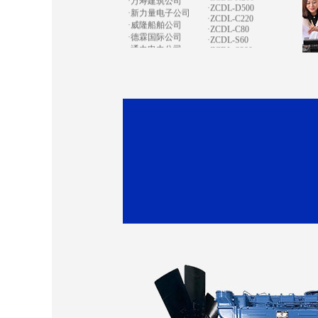
·ZCDL-C80
·德霖国际公司
·ZCDL-S60
·通力电力公司
·ZCDL-S280
·宏祥地产公司
·CZDL-S200
·ZCDL-J1320
·运通涂装公司
·ZCDL-C300
·亿特机械公司
·ZCDL-V200
·蒙都羊业公司
·ZCDL-X750
·宏昌置业集团
·ZCDL-S120
·天康禾田公司
·ZCDL-K500
·鸿达贸易公司
·ZCDL-C500
·天健机电公司
·ZCDL-C100
·ZCDL-K280
·南京田先生
·ZCDL-W120
·奥油实业公司
·ZCDL-S220
·盛泰化学公司
·ZCDL-K220
·京洲水产公司
·ZCDL-K330
·华鑫化工公司
·ZCDL-C220
·飞达钢业公司
·ZCDL-C100
·东大化工公司
·ZCDL-H550S
·吴通树脂公司
·华鑫化工公司
·正龙金矿公司
·百斯特公司
·天富热电公司