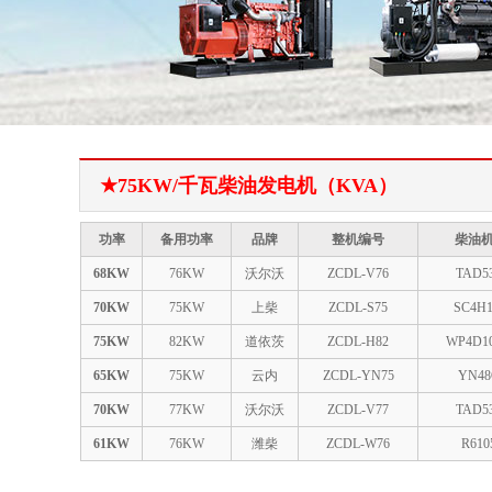
★75KW/千瓦柴油发电机（KVA）
功率
备用功率
品牌
整机编号
柴油
68KW
76KW
沃尔沃
ZCDL-V76
TAD5
70KW
75KW
上柴
ZCDL-S75
SC4H1
75KW
82KW
道依茨
ZCDL-H82
WP4D10
65KW
75KW
云内
ZCDL-YN75
YN48
70KW
77KW
沃尔沃
ZCDL-V77
TAD5
61KW
76KW
潍柴
ZCDL-W76
R610