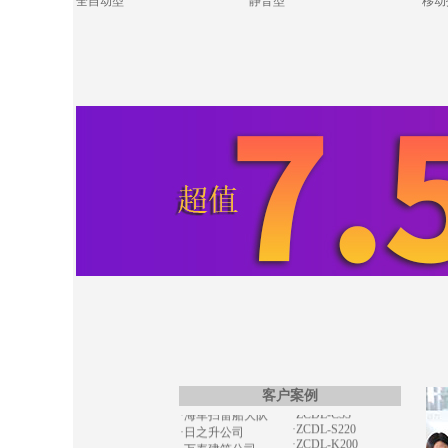
全自动型
静音型
移动
·ZCDL-J880S
·同德铝业公司
·ZCDL-Y250S
·文昌地产公司
·ZCDL-C800
·东润机电公司
·ZCDL-C88S
·恒强化工公司
·ZCDL-S220
·中富置业公司
·ZCDL-C1000
·宝德建筑公司
·ZCDL-S280
·华瑞晟新公司
·ZCDL-C280
·中博新公司
·ZCDL-S350
·ZCDL-C1500
·开普医疗公司
·ZCDL-C50S
·巨霸机电公司
·ZCDL-C120
·德森国际公司
·ZCDL-C520S
·博盛源科贸公司
·ZCDL-C50S
·洪宇建公司
·ZCDL-C100
·利器金刚石公司
·ZCDL-C500
·艾德电气公司
·ZCDL-C150
·ZCDL-C33
·海军扫雷船大队
·ZCDL-S220
·日之升公司
客户案例
·ZCDL-K200
·万寿建筑公司
·ZCDL-D500
·新力量电子公司
·ZCDL-C220
·威隆船舶公司