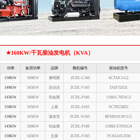
1
2
★160KW/千瓦柴油发电机（KVA）
功率
备用功率
品牌
整机编号
柴油机型号
150KW
160KW
康明斯
ZCDL-C160
6CTA8.3-G2
149KW
165KW
沃尔沃
ZCDL-V165
TAD732GE
145KW
160KW
珀金斯
ZCDL-P160
1106A-70TAG3
150KW
165KW
上柴
ZCDL-S165
SC7H250D2
150KW
165KW
道依茨
ZCDL-W165
BF6M1013FCG2
145KW
160KW
珀金斯
ZCDL-P160
1106D-E70TAG4
150KW
165KW
玉柴
ZCDL-Y165
YC6A245-D30