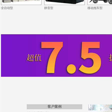
全自动型
静音型
移动拖车型
·ZCDL-J880S
·同德铝业公司
·ZCDL-Y250S
·文昌地产公司
·ZCDL-C800
·东润机电公司
·ZCDL-C88S
·恒强化工公司
·ZCDL-S220
·中富置业公司
·ZCDL-C1000
·宝德建筑公司
·ZCDL-S280
·华瑞晟新公司
·ZCDL-C280
·中博新公司
·ZCDL-S350
·ZCDL-C1500
·开普医疗公司
·ZCDL-C50S
·巨霸机电公司
·ZCDL-C120
·德森国际公司
·ZCDL-C520S
·博盛源科贸公司
·ZCDL-C50S
·洪宇建公司
·ZCDL-C100
·利器金刚石公司
·ZCDL-C500
·艾德电气公司
·ZCDL-C150
·ZCDL-C33
·海军扫雷船大队
客户案例
·ZCDL-S220
·日之升公司
·ZCDL-K200
·万寿建筑公司