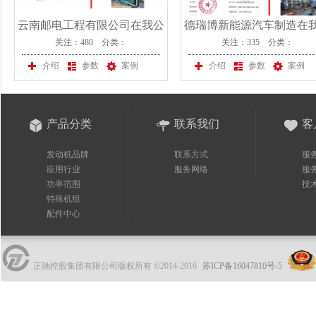
云南邮电工程有限公司在我公
德瑞博新能源汽车制造在
关注：480 分类：
关注：335 分类：
司采购一台沃尔沃发电机组
司采购一台上柴股份发电
介绍
参数
案例
介绍
参数
案例
产品分类
联系我们
客
发动机品牌
联系方式
服
应用行业
服务网络
服
功率范围
技
特殊机组
配件中心
正驰控股集团有限公司版权所有 ©2014-2016
苏ICP备16047810号-5