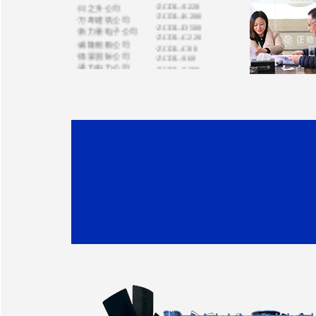
·ZCDL-D500
·新力量电子公司
·ZCDL-C220
·威隆船舶公司
·ZCDL-C80
·德霖国际公司
·ZCDL-S60
·通力电力公司
·ZCDL-S280
·宏祥地产公司
·CZDL-S200
·ZCDL-J1320
·运通涂装公司
·ZCDL-C300
·亿特机械公司
·ZCDL-V200
·蒙都羊业公司
·ZCDL-X750
·宏昌置业集团
·ZCDL-S120
·天康禾田公司
·ZCDL-K500
·鸿达贸易公司
·ZCDL-C500
·天健机电公司
·ZCDL-C100
·ZCDL-K280
·南京田先生
·ZCDL-W120
·奥油实业公司
·ZCDL-S220
·盛泰化学公司
·ZCDL-K220
·京洲水产公司
·ZCDL-K330
·华鑫化工公司
·ZCDL-C220
·飞达钢业公司
·ZCDL-C100
·东大化工公司
·ZCDL-H550S
·吴通树脂公司
·华鑫化工公司
·正龙金矿公司
·百斯特公司
·天富热电公司