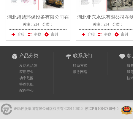
湖北超越环保设备有限公司在
湖北亚东水泥有限公司在
关注：224 分类：
关注：234 分类：
我公司采购一台斯太尔发电机
司采购一台斯太尔发电机
组
介绍
参数
案例
介绍
参数
案例
产品分类
联系我们
客
发动机品牌
联系方式
服
应用行业
服务网络
服
功率范围
技
特殊机组
配件中心
正驰控股集团有限公司版权所有 ©2014-2016
苏ICP备16047810号-5