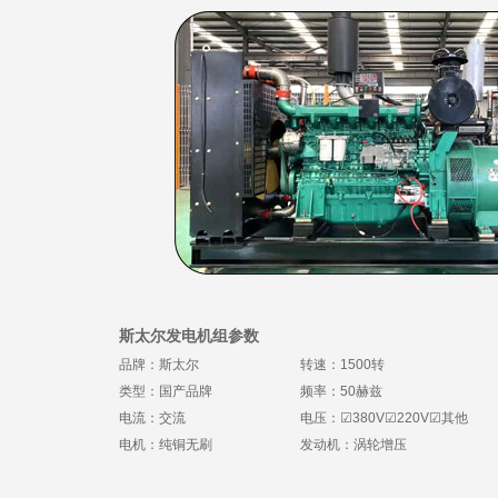
斯太尔发电机组参数
品牌：斯太尔
转速：1500转
类型：国产品牌
频率：50赫兹
电流：交流
电压：
☑380V☑220V
☑其他
电机：纯铜无刷
发动机：涡轮增压