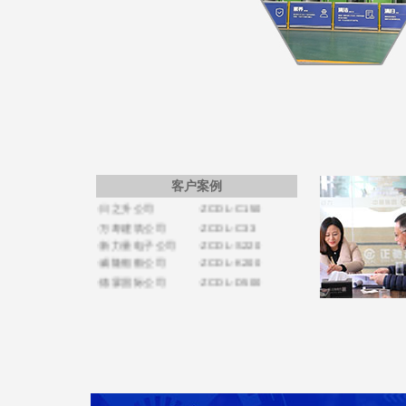
·中博新公司
·ZCDL-C280
·开普医疗公司
·ZCDL-S350
·巨霸机电公司
·ZCDL-C1500
·德森国际公司
·ZCDL-C50S
·博盛源科贸公司
·ZCDL-C120
·洪宇建公司
·ZCDL-C520S
·利器金刚石公司
·ZCDL-C50S
·艾德电气公司
·ZCDL-C100
·海军扫雷船大队
·ZCDL-C500
·日之升公司
·ZCDL-C150
客户案例
·万寿建筑公司
·ZCDL-C33
·新力量电子公司
·ZCDL-S220
·威隆船舶公司
·ZCDL-K200
·德霖国际公司
·ZCDL-D500
·通力电力公司
·ZCDL-C220
·宏祥地产公司
·ZCDL-C80
·运通涂装公司
·ZCDL-S60
·亿特机械公司
·ZCDL-S280
·蒙都羊业公司
·CZDL-S200
·宏昌置业集团
·ZCDL-J1320
·天康禾田公司
·ZCDL-C300
·鸿达贸易公司
·ZCDL-V200