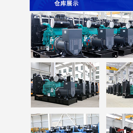
·天健机电公司
·ZCDL-X750
·南京田先生
·ZCDL-S120
·奥油实业公司
·ZCDL-K500
·盛泰化学公司
·ZCDL-C500
·京洲水产公司
·ZCDL-C100
·华鑫化工公司
·ZCDL-K280
·飞达钢业公司
·ZCDL-W120
·东大化工公司
·ZCDL-S220
·吴通树脂公司
·ZCDL-K220
·华鑫化工公司
·ZCDL-K330
·正龙金矿公司
·ZCDL-C220
·百斯特公司
·ZCDL-C100
·天富热电公司
·ZCDL-H550S