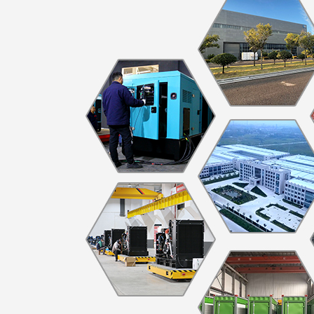
·同德铝业公司
·ZCDL-J880S
·文昌地产公司
·ZCDL-Y250S
·东润机电公司
·ZCDL-C800
·恒强化工公司
·ZCDL-C88S
·中富置业公司
·ZCDL-S220
·宝德建筑公司
·ZCDL-C1000
·华瑞晟新公司
·ZCDL-S280