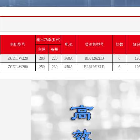
斯太尔发电机
输出功率(KW)
机组型号
电流
柴油机型号
缸数
缸径
主用
备用
ZCDL-W220
200
220
360A
BL6126ZLD
6
12
ZCDL-W280
250
280
450A
BL6126IZLD
6
12