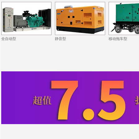
全自动型
静音型
移动拖车型
·ZCDL-J880S
·同德铝业公司
·ZCDL-Y250S
·文昌地产公司
·ZCDL-C800
·东润机电公司
·ZCDL-C88S
·恒强化工公司
·ZCDL-S220
·中富置业公司
·ZCDL-C1000
·宝德建筑公司
·ZCDL-S280
·华瑞晟新公司
·ZCDL-C280
·中博新公司
·ZCDL-S350
·ZCDL-C1500
·开普医疗公司
·ZCDL-C50S
·巨霸机电公司