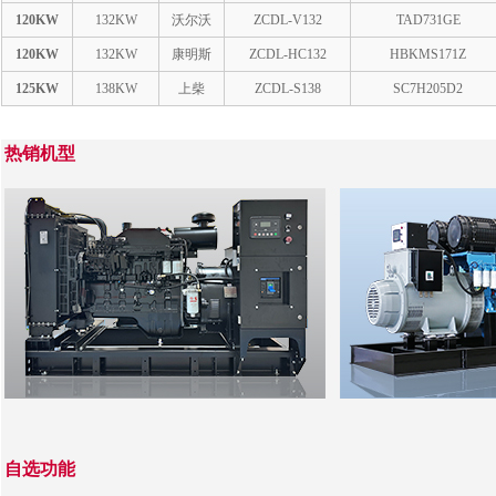
120KW
132KW
沃尔沃
ZCDL-V132
TAD731GE
120KW
132KW
康明斯
ZCDL-HC132
HBKMS171Z
125KW
138KW
上柴
ZCDL-S138
SC7H205D2
热销机型
自选功能