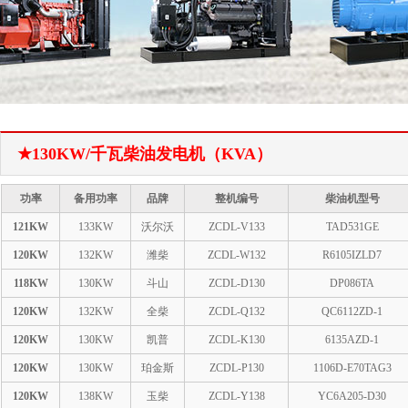
1
2
★130KW/千瓦柴油发电机（KVA）
功率
备用功率
品牌
整机编号
柴油机型号
121KW
133KW
沃尔沃
ZCDL-V133
TAD531GE
120KW
132KW
潍柴
ZCDL-W132
R6105IZLD7
118KW
130KW
斗山
ZCDL-D130
DP086TA
120KW
132KW
全柴
ZCDL-Q132
QC6112ZD-1
120KW
130KW
凯普
ZCDL-K130
6135AZD-1
120KW
130KW
珀金斯
ZCDL-P130
1106D-E70TAG3
120KW
138KW
玉柴
ZCDL-Y138
YC6A205-D30