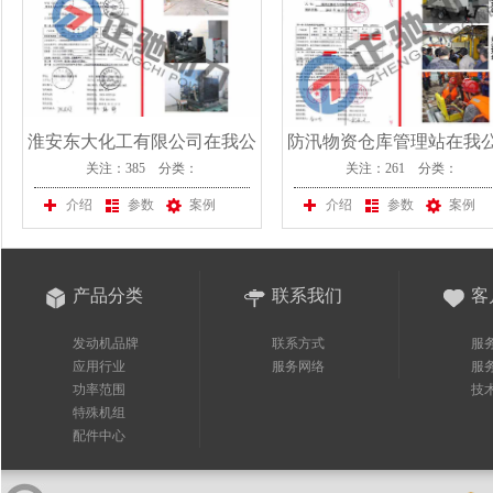
淮安东大化工有限公司在我公
防汛物资仓库管理站在我
关注：385 分类：
关注：261 分类：
司采购一台上柴股份发电机组
采购一台康明斯移动式发
组
介绍
参数
案例
介绍
参数
案例
产品分类
联系我们
客
发动机品牌
联系方式
服
应用行业
服务网络
服
功率范围
技
特殊机组
配件中心