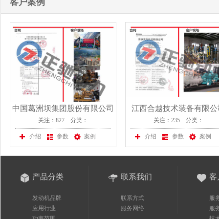
客户案例
中国葛洲坝集团股份有限公司
江西合越技术装备有限公
关注：827 分类：
关注：235 分类：
在我公司采购一台800KW济柴
发电机组
介绍
参数
案例
介绍
参数
案例
产品分类
联系我们
客
发动机品牌
联系方式
服
应用行业
服务网络
服
功率范围
技