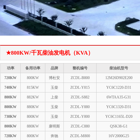
1
2
★800KW/千瓦柴油发电机（KVA）
功率
备用功率
品牌
整机编号
柴油机型号
720KW
800KW
博杜安
ZCDL-B800
12M26D902E200
740KW
815KW
玉柴
ZCDL-Y815
YC6C1220-D31
800KW
882KW
上柴
ZCDL-S882
6WTAA35-G31
800KW
880KW
玉柴
ZCDL-Y880
YC6C1320-D31
730KW
800KW
玉柴
ZCDL-Y800
YC6C1165L-D20
800KW
880KW
康明斯
ZCDL-C880
QSK38-G1
728KW
800KW
奔驰
ZCDL-M800
16V2000G25