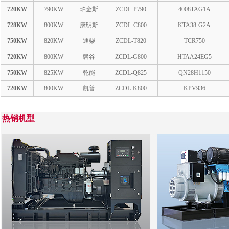
720KW
790KW
珀金斯
ZCDL-P790
4008TAG1A
728KW
800KW
康明斯
ZCDL-C800
KTA38-G2A
750KW
820KW
通柴
ZCDL-T820
TCR750
720KW
800KW
磐谷
ZCDL-G800
HTAA24EG5
750KW
825KW
乾能
ZCDL-Q825
QN28H1150
720KW
800KW
凯普
ZCDL-K800
KPV936
热销机型