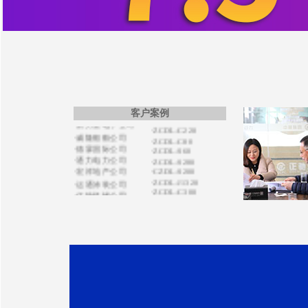
·ZCDL-C120
·德森国际公司
·ZCDL-C520S
·博盛源科贸公司
·ZCDL-C50S
·洪宇建公司
·ZCDL-C100
·利器金刚石公司
·ZCDL-C500
·艾德电气公司
·ZCDL-C150
·ZCDL-C33
·海军扫雷船大队
·ZCDL-S220
·日之升公司
·ZCDL-K200
·万寿建筑公司
·ZCDL-D500
·新力量电子公司
·ZCDL-C220
客户案例
·威隆船舶公司
·ZCDL-C80
·德霖国际公司
·ZCDL-S60
·通力电力公司
·ZCDL-S280
·宏祥地产公司
·CZDL-S200
·ZCDL-J1320
·运通涂装公司
·ZCDL-C300
·亿特机械公司
·ZCDL-V200
·蒙都羊业公司
·ZCDL-X750
·宏昌置业集团
·ZCDL-S120
·天康禾田公司
·ZCDL-K500
·鸿达贸易公司
·ZCDL-C500
·天健机电公司
·ZCDL-C100
·ZCDL-K280
·南京田先生
·ZCDL-W120
·奥油实业公司
·ZCDL-S220
·盛泰化学公司
·ZCDL-K220
·京洲水产公司
·ZCDL-K330
·华鑫化工公司
·ZCDL-C220
·飞达钢业公司
·ZCDL-C100