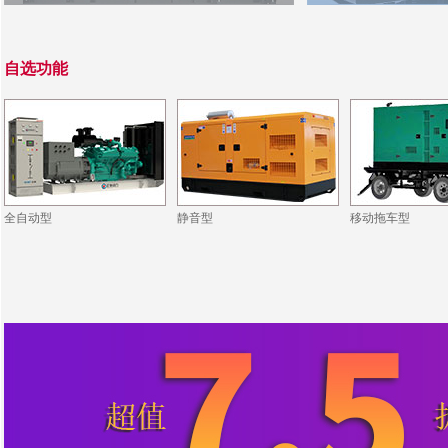
自选功能
全自动型
静音型
移动拖车型
·ZCDL-J880S
·同德铝业公司
·ZCDL-Y250S
·文昌地产公司
·ZCDL-C800
·东润机电公司
·ZCDL-C88S
·恒强化工公司
·ZCDL-S220
·中富置业公司
·ZCDL-C1000
·宝德建筑公司
·ZCDL-S280
·华瑞晟新公司
·ZCDL-C280
·中博新公司
·ZCDL-S350
·ZCDL-C1500
·开普医疗公司
·ZCDL-C50S
·巨霸机电公司