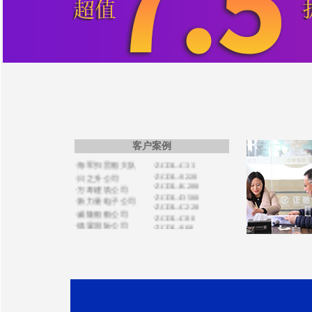
·恒强化工公司
·ZCDL-S220
·中富置业公司
·ZCDL-C1000
·宝德建筑公司
·ZCDL-S280
·华瑞晟新公司
·ZCDL-C280
·中博新公司
·ZCDL-S350
·ZCDL-C1500
·开普医疗公司
·ZCDL-C50S
·巨霸机电公司
·ZCDL-C120
·德森国际公司
·ZCDL-C520S
·博盛源科贸公司
·ZCDL-C50S
·洪宇建公司
·ZCDL-C100
·利器金刚石公司
·ZCDL-C500
·艾德电气公司
·ZCDL-C150
·ZCDL-C33
·海军扫雷船大队
客户案例
·ZCDL-S220
·日之升公司
·ZCDL-K200
·万寿建筑公司
·ZCDL-D500
·新力量电子公司
·ZCDL-C220
·威隆船舶公司
·ZCDL-C80
·德霖国际公司
·ZCDL-S60
·通力电力公司
·ZCDL-S280
·宏祥地产公司
·CZDL-S200
·ZCDL-J1320
·运通涂装公司
·ZCDL-C300
·亿特机械公司
·ZCDL-V200
·蒙都羊业公司
·ZCDL-X750
·宏昌置业集团
·ZCDL-S120
·天康禾田公司
·ZCDL-K500
·鸿达贸易公司
·ZCDL-C500
·天健机电公司
·ZCDL-C100