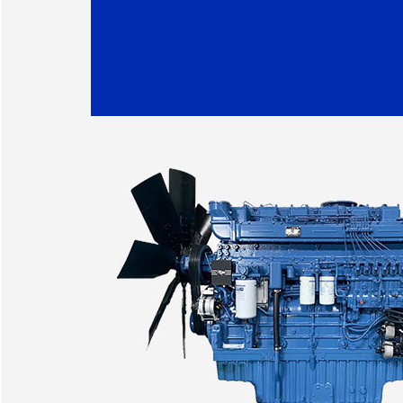
·ZCDL-K280
·南京田先生
·ZCDL-W120
·奥油实业公司
·ZCDL-S220
·盛泰化学公司
·ZCDL-K220
·京洲水产公司
·ZCDL-K330
·华鑫化工公司
·ZCDL-C220
·飞达钢业公司
·ZCDL-C100
·东大化工公司
·ZCDL-H550S
·吴通树脂公司
·华鑫化工公司
·正龙金矿公司
·百斯特公司
·天富热电公司