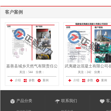
客户案例
嘉善县城乡天然气有限责任公
武夷建达混凝土有限公司
关注：544 分类：
关注：242 分类：
司在我公司采购一台上柴股份
公司采购一台上柴股份发
发电机
组
介绍
参数
案例
介绍
参数
案例
产品分类
联系我们
客