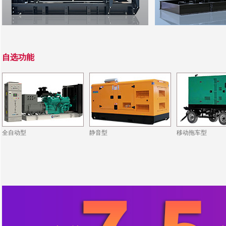
自选功能
全自动型
静音型
移动拖车型
·ZCDL-J880S
·同德铝业公司
·ZCDL-Y250S
·文昌地产公司
·ZCDL-C800
·东润机电公司
·ZCDL-C88S