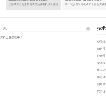
正驰动力五台集装箱式柴油发电机组发往国
20千瓦合资发电机和50千瓦合资发
外。集装箱机组优点： 防止雨水及粉尘的浸
计7台发往毛里求斯
入，结构紧凑，性能稳定，适用于施工工
地，大型建筑、机场、港口、海上作业平台
及矿山、沙漠等恶劣环境使用，个性化订
制，安装...
技术
资料正在整理中！
柴油发
如何简
静音柴
柴油发
水温对
防冻液
判断柴