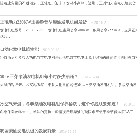
随着业务量的不断增多，正驰动力迎来了发货小高峰，近期，正驰动力发电机组发货，机组型号为
正驰动力220KW玉柴静音型柴油发电机组发货
2020-10-22
发电机组型号：ZCPC-Y220，发电机组主用功率200KW，备用功率2220KW，选
试合...
自动化发电机组性能
2020-09-18
①自动启动及投人功能当市电电网停止供电或市电电压低于80%的额定值时机组将自动
50kw玉柴柴油发电机组每小时多少油耗？
2020-07-14
天津的客户来厂区实地考察，准备大批量的购进50kw玉柴柴油发电机组。参观柴油
冷空气来袭，冬季柴油发电机组保养秘诀，这个你必须要知道！
2019-11
冬季保养攻略☆一、燃油的更换一般情况所用柴油的凝固点应低于季节低温度3-5℃，以
我国柴油发电机组的发展前景
2019-11-11