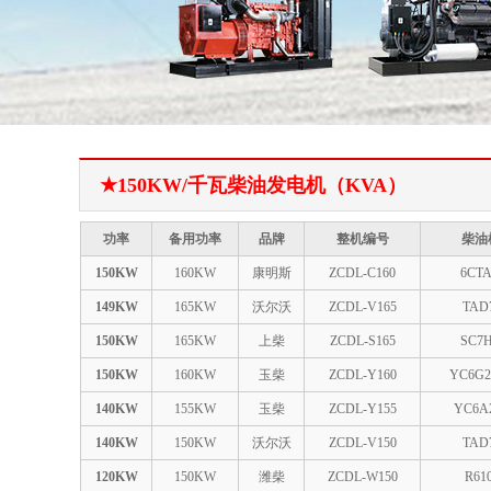
★150KW/千瓦柴油发电机（KVA）
功率
备用功率
品牌
整机编号
柴油
150KW
160KW
康明斯
ZCDL-C160
6CTA
149KW
165KW
沃尔沃
ZCDL-V165
TAD
150KW
165KW
上柴
ZCDL-S165
SC7H
150KW
160KW
玉柴
ZCDL-Y160
YC6G2
140KW
155KW
玉柴
ZCDL-Y155
YC6A2
140KW
150KW
沃尔沃
ZCDL-V150
TAD
120KW
150KW
潍柴
ZCDL-W150
R61