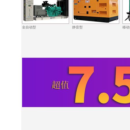
全自动型
静音型
移动
·ZCDL-J880S
·同德铝业公司
·ZCDL-Y250S
·文昌地产公司
·ZCDL-C800
·东润机电公司
·ZCDL-C88S
·恒强化工公司
·ZCDL-S220
·中富置业公司
·ZCDL-C1000
·宝德建筑公司
·ZCDL-S280
·华瑞晟新公司
·ZCDL-C280
·中博新公司
·ZCDL-S350
·ZCDL-C1500
·开普医疗公司
·ZCDL-C50S
·巨霸机电公司
·ZCDL-C120
·德森国际公司
·ZCDL-C520S
·博盛源科贸公司
·ZCDL-C50S
·洪宇建公司
·ZCDL-C100
·利器金刚石公司