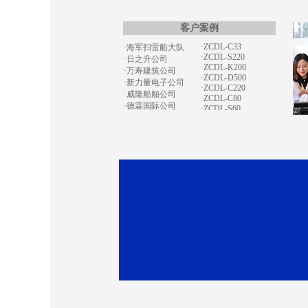
·ZCDL-C500
·艾德电气公司
·ZCDL-C150
·ZCDL-C33
·海军扫雷船大队
客户案例
·ZCDL-S220
·日之升公司
·ZCDL-K200
·万寿建筑公司
·ZCDL-D500
·新力量电子公司
·ZCDL-C220
·威隆船舶公司
·ZCDL-C80
·德霖国际公司
·ZCDL-S60
·通力电力公司
·ZCDL-S280
·宏祥地产公司
·CZDL-S200
·ZCDL-J1320
·运通涂装公司
·ZCDL-C300
·亿特机械公司
·ZCDL-V200
·蒙都羊业公司
·ZCDL-X750
·宏昌置业集团
·ZCDL-S120
·天康禾田公司
·ZCDL-K500
·鸿达贸易公司
·ZCDL-C500
·天健机电公司
·ZCDL-C100
·ZCDL-K280
·南京田先生
·ZCDL-W120
·奥油实业公司
·ZCDL-S220
·盛泰化学公司
·ZCDL-K220
·京洲水产公司
·ZCDL-K330
·华鑫化工公司
·ZCDL-C220
·飞达钢业公司
·ZCDL-C100
·东大化工公司
·ZCDL-H550S
·吴通树脂公司
·华鑫化工公司
·正龙金矿公司