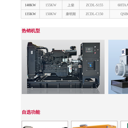
140KW
155KW
上柴
ZCDL-S155
6HTAA
135KW
150KW
康明斯
ZCDL-C150
QSB6
热销机型
自选功能