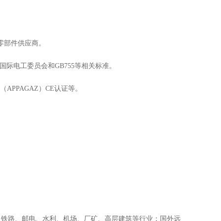
零部件供应商。
国际电工委员会和GB755等相关标准。
普（APPAGAZ）CE认证等。
、铁路、邮电、水利、机场、厂矿、高层建筑等行业；国外远