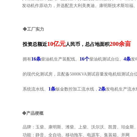
发动机作原动力，并选配意大利美奥迪、康明斯技术斯坦福、
◆工厂实力
10亿元
200余亩
投资总额近
人民币，总占地面积
16条
16个
4条
拥有
柴油机生产装配线、
柴油机测试台位、
发
的现代化测试房，且配备5000KVA测试容量发电机组测试台位，电
1条
2条
系统流水线、
钣金数控加工流水线，
发电机生产流水
◆产品梗概
品牌：玉柴、康明斯、潍柴、上柴、沃尔沃、凯普、珀金斯
功能：静音、全自动、移动拖车、电源车、集装箱、并网