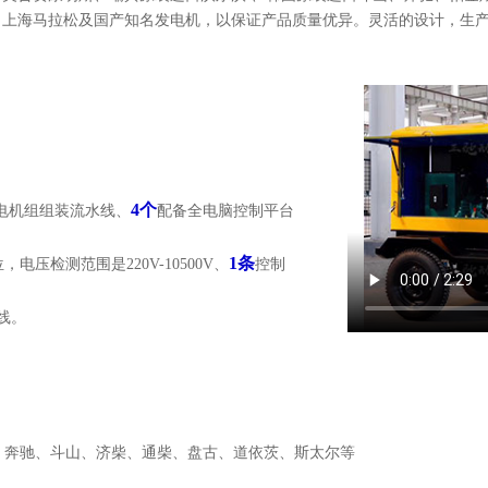
上海马拉松及国产知名发电机，以保证产品质量优异。灵活的设计，生产
4个
电机组组装流水线、
配备全电脑控制平台
1条
压检测范围是220V-10500V、
控制
线。
、奔驰、斗山、济柴、通柴、盘古、道依茨、斯太尔等