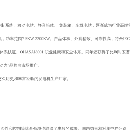
控制系统、移动电站、静音箱体、 集装箱、车载电站，逐渐成为行业高端
率范围7.5KW-2200KW。产品体积、外观精致、可靠性高，符合IEC
1环境体系认证、OHASAI8001 职业健康和安全体系。同年还获得了比利时安
正驰动力”品牌向市场推广。
悠久历史和丰富经验的发电机生产厂家。
耐久性和控制等诸多领域也取得了丰硕的成果。国内销售相对集中在公路