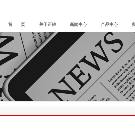
首 页
关于正驰
新闻中心
产品中心