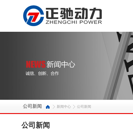
公司新闻
新闻中心
公司新闻
公司新闻