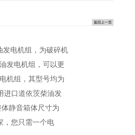
返回上一页
油发电机组，为破碎机
油发电机组，可以更
电机组，其型号均为
，采用进口道依茨柴油发
，整体静音箱体尺寸为
组厂家，您只需一个电