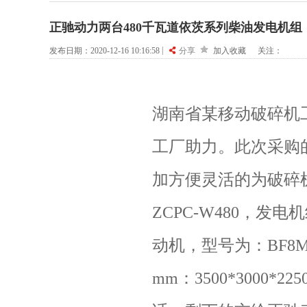
正驰动力两台480千瓦道依茨系列柴油发电机组
|
发布日期：2020-12-16 10:16:58
分享
加入收藏
关注：
湖南省某移动破碎机
工厂助力。此次采购
加方便灵活的为破碎
ZCPC-W480，发
动机，型号为：BF8M
mm：3500*3000